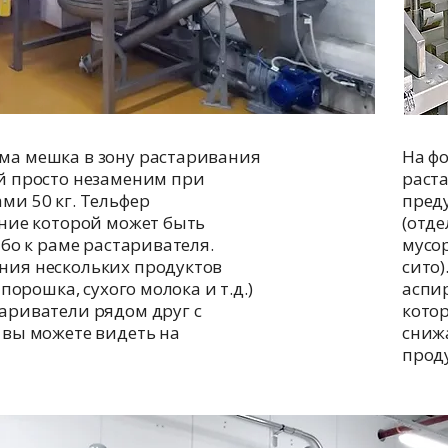
ма мешка в зону растаривания
На ф
й просто незаменим при
раста
ми 50 кг. Тельфер
пред
ение которой может быть
(отде
ибо к раме растаривателя.
мусо
ния нескольких продуктов
сито)
порошка, сухого молока и т.д.)
аспи
ариватели рядом друг с
кото
 вы можете видеть на
сниж
проду