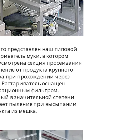
ото представлен наш типовой
риватель муки, в котором
усмотрена секция просеивания
ление от продукта крупного
ра при прохождении через
. Растариватель оснащен
рационным фильтром,
рый в значительной степени
ает пыление при высыпании
кта из мешка.