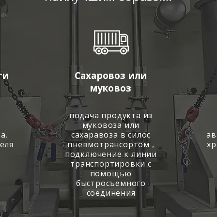
ги
Сахаровоз или
муковоз
подача продукта из
муковоза или
а,
сахаравоза в силос
ав
еля
пневмотрансортом ,
хр
подключение к линии
транспортировки с
помощью
быстросъемного
соединения