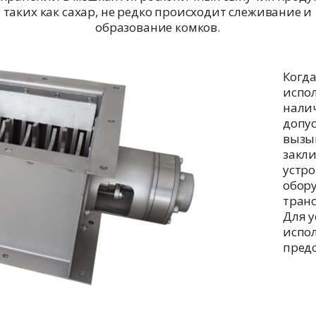
таких как сахар, не редко происходит слеживание и
образование комков.
Когда
испол
налич
допус
вызыв
закл
устр
обору
транс
Для 
испол
предс