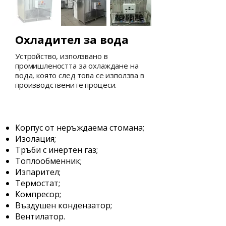
Охладител за вода
Устройство, използвано в
промишлеността за охлаждане на
вода, която след това се използва в
производствените процеси.
Състав на охладителя за
вода:
Корпус от неръждаема стомана;
Изолация;
Тръби с инертен газ;
Топлообменник;
Изпарител;
Термостат;
Компресор;
Въздушен кондензатор;
Вентилатор.