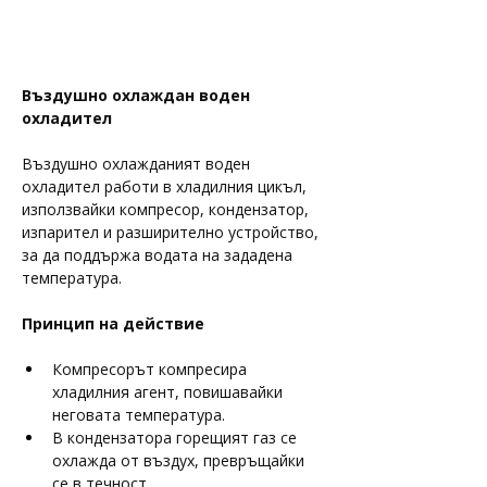
Въздушно охлаждан воден 
охладител
Въздушно охлажданият воден 
охладител работи в хладилния цикъл, 
използвайки компресор, кондензатор, 
изпарител и разширително устройство, 
за да поддържа водата на зададена 
температура.
Принцип на действие
Компресорът компресира 
хладилния агент, повишавайки 
неговата температура.
В кондензатора горещият газ се 
охлажда от въздух, превръщайки 
се в течност.