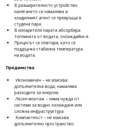
В разширителното устройство 
налягането се намалява и 
хладилният агент се превръща в 
студена пара.
В изпарителя парата абсорбира 
топлината от водата, охлаждайки я.
Процесът се повтаря, като се 
поддържа стабилна температура 
на водата.
Предимства
 Икономичен – не изисква 
допълнителна вода, намалява 
разходите за енергия.
 Лесен монтаж – няма нужда от 
системи за водно охлаждане или 
сложна инфраструктура.
 Компактност – не изисква 
допълнително пространство.
 Издръжливост – не е подложен на 