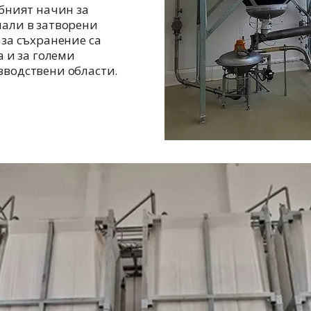
бният начин за
али в затворени
за съхранение са
а и за големи
водствени области.