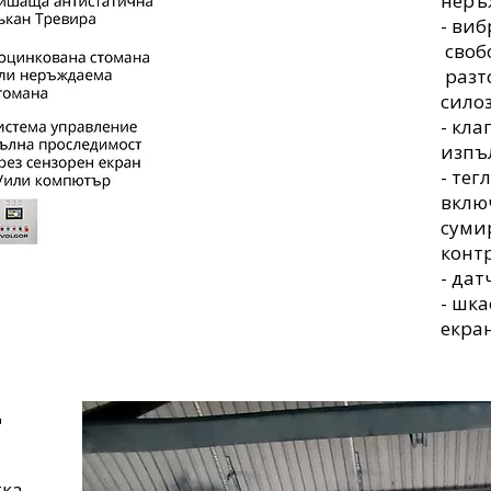
неръ
- виб
своб
разт
силоз
- кла
изпъ
- те
вклю
суми
конт
- дат
- шка
екран
д
тка