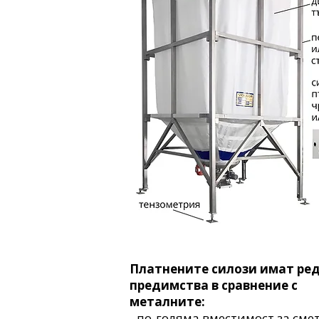
Платнените силози имат ре
предимства в сравнение с
металните:
- по-голяма вместимост за сме