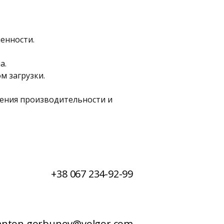
енности.
а.
м загрузки.
ения производительности и 
+38 067 234-92-99
anton.gorbunov@volgor.com