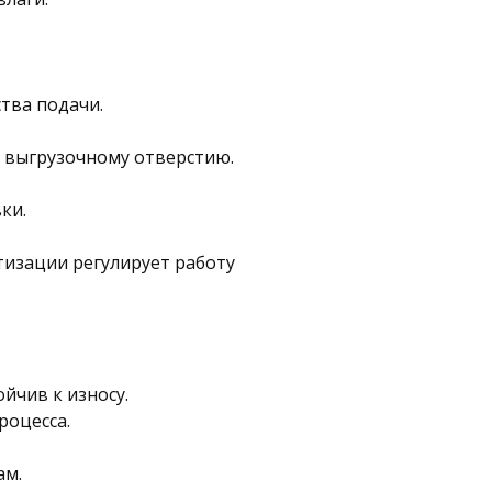
ства подачи.
 выгрузочному отверстию.
ки.
тизации регулирует работу 
йчив к износу.
роцесса.
ам.