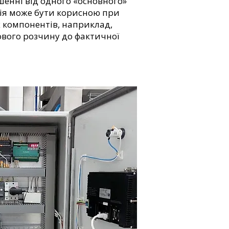
шенні від одного «основного»
ція може бути корисною при
х компонентів, наприклад,
ового розчину до фактичної