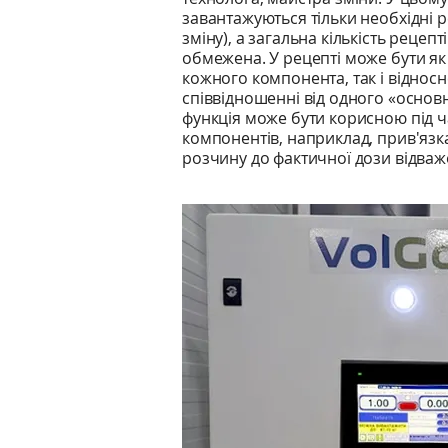
завантажуються тільки необхідні 
зміну), а загальна кількість рецеп
обмежена. У рецепті може бути я
кожного компонента, так і відносн
співвідношенні від одного «основ
функція може бути корисною під ча
компонентів, наприклад, прив'язк
розчину до фактичної дози відва