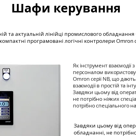
Шафи керування
ній та актуальній лінійці промислового обладнання
омпактні програмовані логічні контролери Omron сер
Як інструмент взаємодії 
персоналом використовую
Omron серії NB, що дают
взаємодії в простій та інт
Завдяки цьому від опера
не потрібно ніяких спеці
потрібно спеціального н
Завдяки цьому від опер
обладнанні, не потрібн