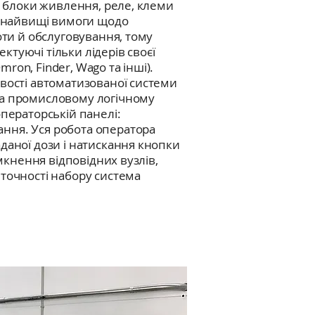
ї, блоки живлення, реле, клеми
я найвищі вимоги щодо
оти й обслуговування, тому
туючі тільки лідерів своєї
 Omron, Finder, Wago та інші).
вості автоматизованої системи
на промисловому логічному
операторській панелі:
ння. Уся робота оператора
даної дози і натискання кнопки
імкнення відповідних вузлів,
точності набору система
.