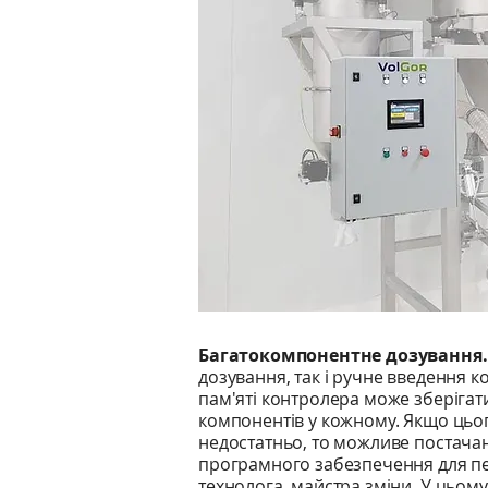
Багатокомпонентне дозування.
дозування, так і ручне введення 
пам'яті контролера може зберігати
компонентів у кожному. Якщо цьог
недостатньо, то можливе постача
програмного забезпечення для п
технолога, майстра зміни. У цьому