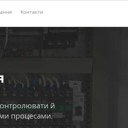
ання
Контакти
я
контролювати й
ими процесами.