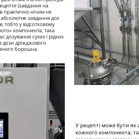
рецепти (завдання на
тів практично нічим не
к абсолютне завдання доз
е, тобто у відсотковому
ного» компонента, така
с дозування сухих і рідких
а дози дріжджового
женого борошна.
У рецепті може бути як
кожного компонента, так