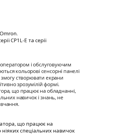
 Omron.
ії CP1L-E та серії
з оператором і обслуговуючим
ться кольорові сенсорні панелі
ь змогу створювати екрани
уїтивно зрозумілій формі.
тора, що працює на обладнанні,
альних навичок і знань, не
авчання.
атора, що працює на
о ніяких спеціальних навичок