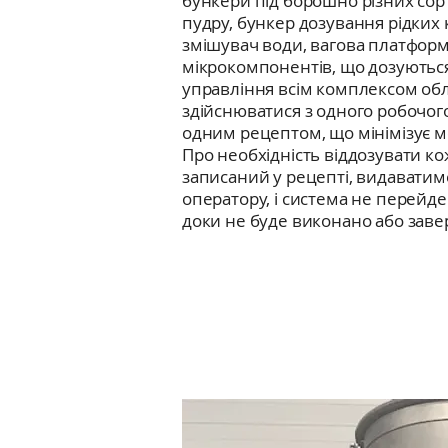
бункери під борошно різних сорт
пудру, бункер дозування рідких
змішувач води, вагова платформ
мікрокомпонентів, що дозуютьс
управління всім комплексом об
здійснюватися з одного робочого
одним рецептом, що мінімізує 
Про необхідність віддозувати к
записаний у рецепті, видавати
оператору, і система не перейде
доки не буде виконано або зав