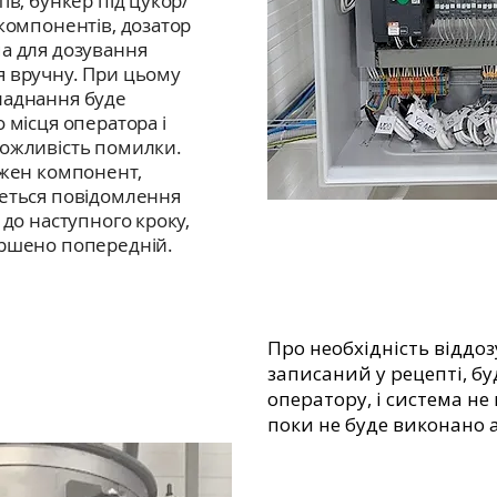
ів, бункер під цукор/
 компонентів, дозатор
а для дозування
я вручну. При цьому
ладнання буде
 місця оператора і
можливість помилки.
ожен компонент,
меться повідомлення
 до наступного кроку,
ершено попередній.
Про необхідність віддо
записаний у рецепті, б
оператору, і система не
поки не буде виконано 