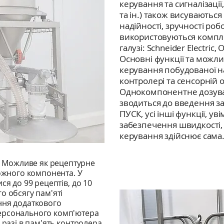
керування та сигналізаці
та ін.) також висуваютьс
надійності, зручності роб
використовуються комплек
галузі: Schneider Electric,
Основні функції та можли
керування побудованої 
контролері та сенсорній 
Однокомпонентне дозува
зводиться до введення за
ПУСК, усі інші функції, ув
забезпечення швидкості, 
керування здійснює сама
Можливе як рецептурне
кожного компонента. У
ся до 99 рецептів, до 10
о обсягу пам'яті
ння додаткового
ерсонального комп'ютера
 разі в пам'ять контролера