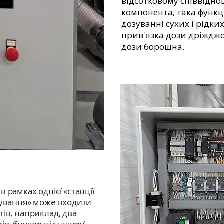
відсотковому співвідно
компонента, така функ
дозуванні сухих і рідки
прив'язка дози дріждж
дози борошна.
 рамках однієї «станції
зування» може входити
ів, наприклад, два