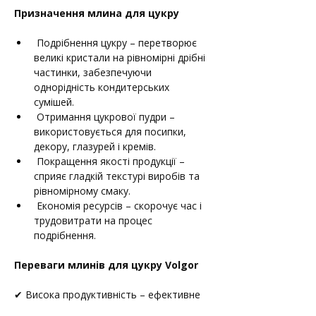
Призначення млина для цукру
 Подрібнення цукру – перетворює 
великі кристали на рівномірні дрібні 
частинки, забезпечуючи 
однорідність кондитерських 
сумішей.
 Отримання цукрової пудри – 
використовується для посипки, 
декору, глазурей і кремів.
 Покращення якості продукції – 
сприяє гладкій текстурі виробів та 
рівномірному смаку.
 Економія ресурсів – скорочує час і 
трудовитрати на процес 
подрібнення.
Переваги млинів для цукру Volgor
✔ Висока продуктивність – ефективне 
подрібнення збільшує виробничі 