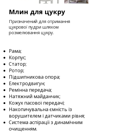
Млин для цукру
Призначений для отримання
цукрової пудри шляхом
розмелювання цукру.
Склад Млину для цукру:
Рама;
Корпус;
Статор;
Ротор;
Підшипникова опора;
Електродвигун;
Ремінна передача;
Натяжний майданчик;
Кожух пасової передачі;
Накопичувальна ємність із
ворушителем і датчиками рівня;
Система аспірації з динамічним
очищенням.